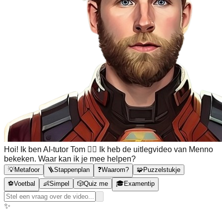
Hoi! Ik ben AI-tutor Tom 🙋‍♂️ Ik heb de uitlegvideo van Menno
bekeken. Waar kan ik je mee helpen?
💡
Metafoor
🪜
Stappenplan
❓
Waarom?
🧩
Puzzelstukje
⚽
Voetbal
👶
Simpel
🎲
Quiz me
🎓
Examentip
✨