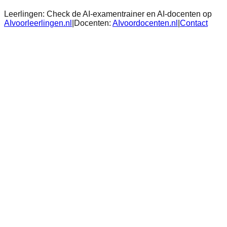
Leerlingen:
Check de AI-examentrainer en AI-docenten op
AIvoorleerlingen.nl
|
Docenten:
AIvoordocenten.nl
|
Contact