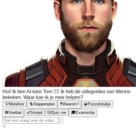
Hoi! Ik ben AI-tutor Tom 🙋‍♂️ Ik heb de uitlegvideo van Menno
bekeken. Waar kan ik je mee helpen?
💡
Metafoor
🪜
Stappenplan
❓
Waarom?
🧩
Puzzelstukje
⚽
Voetbal
👶
Simpel
🎲
Quiz me
🎓
Examentip
✨