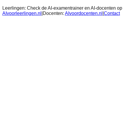
Leerlingen:
Check de AI-examentrainer en AI-docenten op
AIvoorleerlingen.nl
|
Docenten:
AIvoordocenten.nl
|
Contact