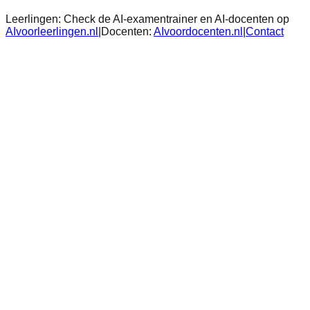
Leerlingen:
Check de AI-examentrainer en AI-docenten op
AIvoorleerlingen.nl
|
Docenten:
AIvoordocenten.nl
|
Contact