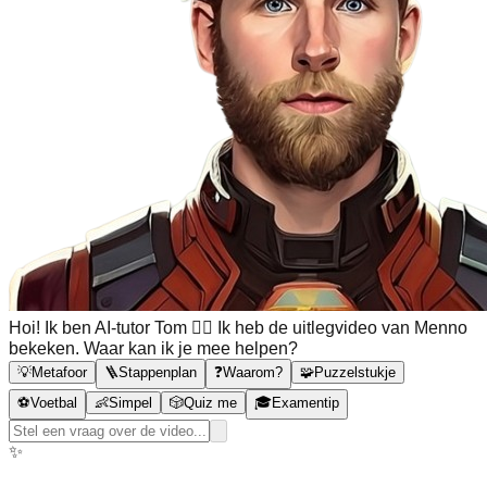
Hoi! Ik ben AI-tutor Tom 🙋‍♂️ Ik heb de uitlegvideo van Menno
bekeken. Waar kan ik je mee helpen?
💡
Metafoor
🪜
Stappenplan
❓
Waarom?
🧩
Puzzelstukje
⚽
Voetbal
👶
Simpel
🎲
Quiz me
🎓
Examentip
✨