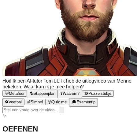
Hoi! Ik ben AI-tutor Tom 🙋‍♂️ Ik heb de uitlegvideo van Menno
bekeken. Waar kan ik je mee helpen?
💡
Metafoor
🪜
Stappenplan
❓
Waarom?
🧩
Puzzelstukje
⚽
Voetbal
👶
Simpel
🎲
Quiz me
🎓
Examentip
✨
OEFENEN