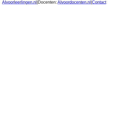
AIvoorleerlingen.nl
|
Docenten:
AIvoordocenten.nl
|
Contact