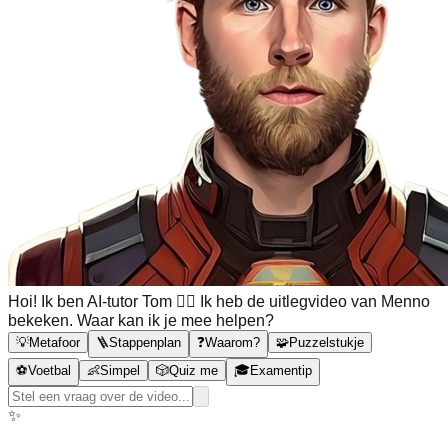
Hoi! Ik ben AI-tutor Tom 🙋‍♂️ Ik heb de uitlegvideo van Menno
bekeken. Waar kan ik je mee helpen?
💡
Metafoor
🪜
Stappenplan
❓
Waarom?
🧩
Puzzelstukje
⚽
Voetbal
👶
Simpel
🎲
Quiz me
🎓
Examentip
✨