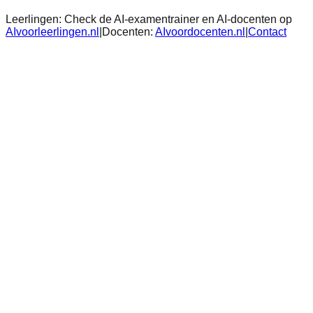
Leerlingen:
Check de AI-examentrainer en AI-docenten op
AIvoorleerlingen.nl
|
Docenten:
AIvoordocenten.nl
|
Contact