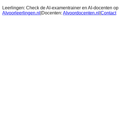
Leerlingen:
Check de AI-examentrainer en AI-docenten op
AIvoorleerlingen.nl
|
Docenten:
AIvoordocenten.nl
|
Contact