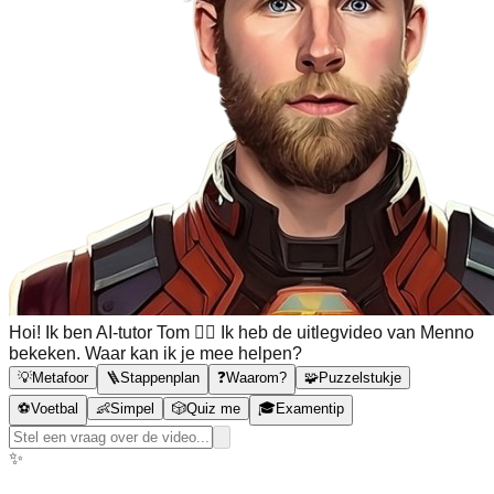
Hoi! Ik ben AI-tutor Tom 🙋‍♂️ Ik heb de uitlegvideo van Menno
bekeken. Waar kan ik je mee helpen?
💡
Metafoor
🪜
Stappenplan
❓
Waarom?
🧩
Puzzelstukje
⚽
Voetbal
👶
Simpel
🎲
Quiz me
🎓
Examentip
✨