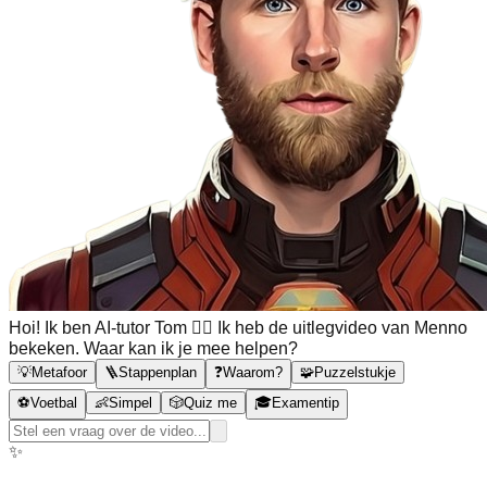
Hoi! Ik ben AI-tutor Tom 🙋‍♂️ Ik heb de uitlegvideo van Menno
bekeken. Waar kan ik je mee helpen?
💡
Metafoor
🪜
Stappenplan
❓
Waarom?
🧩
Puzzelstukje
⚽
Voetbal
👶
Simpel
🎲
Quiz me
🎓
Examentip
✨