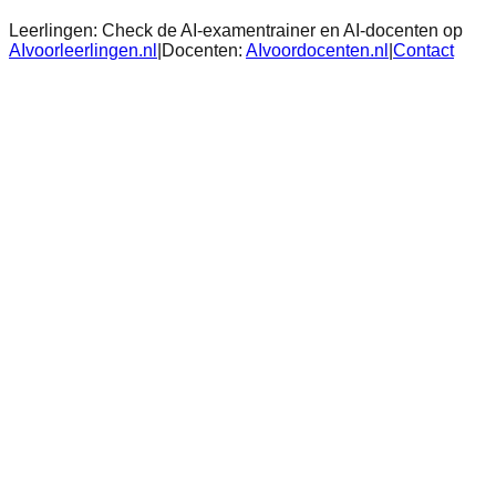
Leerlingen:
Check de AI-examentrainer en AI-docenten op
AIvoorleerlingen.nl
|
Docenten:
AIvoordocenten.nl
|
Contact