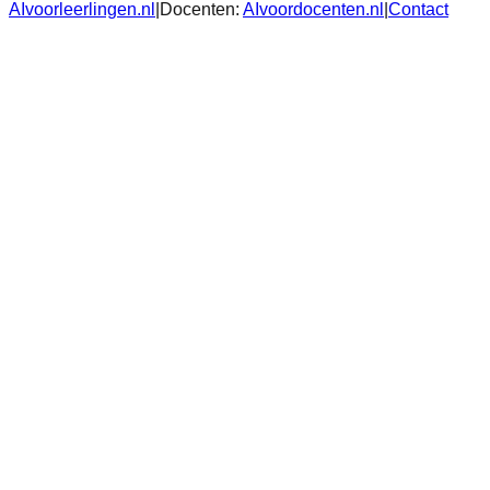
AIvoorleerlingen.nl
|
Docenten:
AIvoordocenten.nl
|
Contact