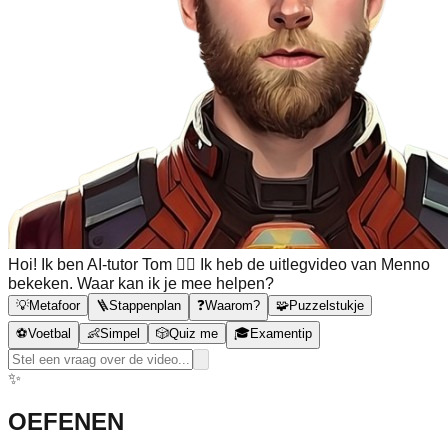
Hoi! Ik ben AI-tutor Tom 🙋‍♂️ Ik heb de uitlegvideo van Menno
bekeken. Waar kan ik je mee helpen?
💡
Metafoor
🪜
Stappenplan
❓
Waarom?
🧩
Puzzelstukje
⚽
Voetbal
👶
Simpel
🎲
Quiz me
🎓
Examentip
✨
OEFENEN