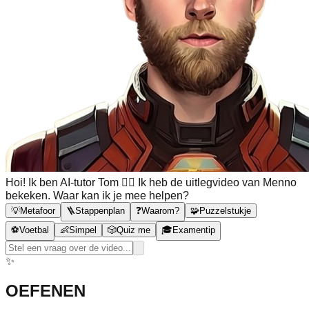
Hoi! Ik ben AI-tutor Tom 🙋‍♂️ Ik heb de uitlegvideo van Menno
bekeken. Waar kan ik je mee helpen?
💡
Metafoor
🪜
Stappenplan
❓
Waarom?
🧩
Puzzelstukje
⚽
Voetbal
👶
Simpel
🎲
Quiz me
🎓
Examentip
✨
OEFENEN