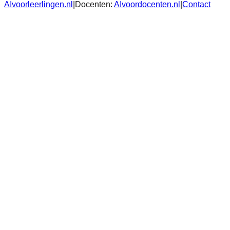
AIvoorleerlingen.nl
|
Docenten:
AIvoordocenten.nl
|
Contact