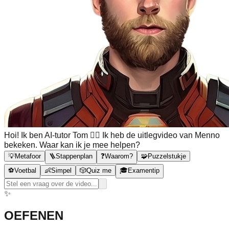
Hoi! Ik ben AI-tutor Tom 🙋‍♂️ Ik heb de uitlegvideo van Menno
bekeken. Waar kan ik je mee helpen?
💡
Metafoor
🪜
Stappenplan
❓
Waarom?
🧩
Puzzelstukje
⚽
Voetbal
👶
Simpel
🎲
Quiz me
🎓
Examentip
✨
OEFENEN