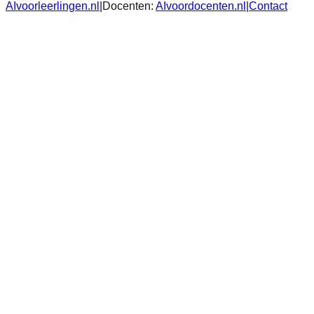
AIvoorleerlingen.nl
|
Docenten:
AIvoordocenten.nl
|
Contact