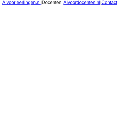
AIvoorleerlingen.nl
|
Docenten:
AIvoordocenten.nl
|
Contact