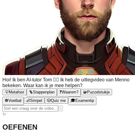
Hoi! Ik ben AI-tutor Tom 🙋‍♂️ Ik heb de uitlegvideo van Menno
bekeken. Waar kan ik je mee helpen?
💡
Metafoor
🪜
Stappenplan
❓
Waarom?
🧩
Puzzelstukje
⚽
Voetbal
👶
Simpel
🎲
Quiz me
🎓
Examentip
✨
OEFENEN