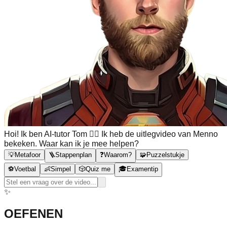
Hoi! Ik ben AI-tutor Tom 🙋‍♂️ Ik heb de uitlegvideo van Menno
bekeken. Waar kan ik je mee helpen?
💡
Metafoor
🪜
Stappenplan
❓
Waarom?
🧩
Puzzelstukje
⚽
Voetbal
👶
Simpel
🎲
Quiz me
🎓
Examentip
✨
OEFENEN