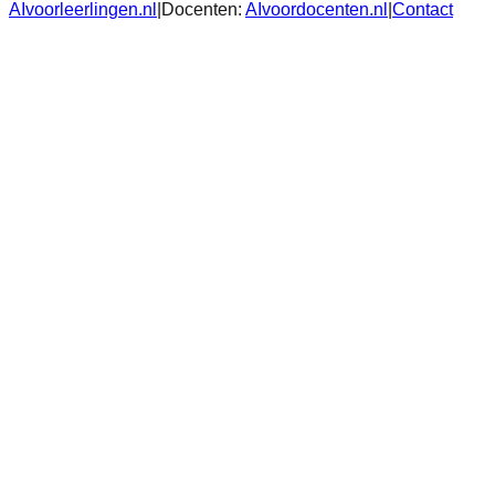
AIvoorleerlingen.nl
|
Docenten:
AIvoordocenten.nl
|
Contact