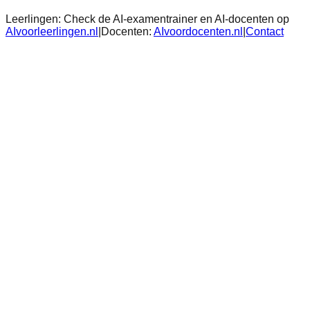
Leerlingen:
Check de AI-examentrainer en AI-docenten op
AIvoorleerlingen.nl
|
Docenten:
AIvoordocenten.nl
|
Contact