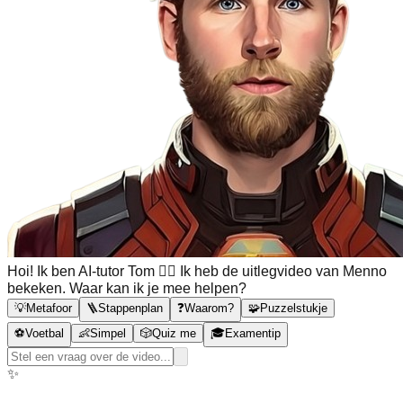
Hoi! Ik ben AI-tutor Tom 🙋‍♂️ Ik heb de uitlegvideo van Menno
bekeken. Waar kan ik je mee helpen?
💡
Metafoor
🪜
Stappenplan
❓
Waarom?
🧩
Puzzelstukje
⚽
Voetbal
👶
Simpel
🎲
Quiz me
🎓
Examentip
✨