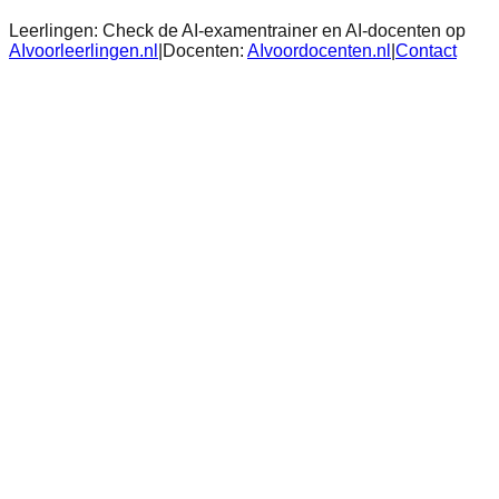
Leerlingen:
Check de AI-examentrainer en AI-docenten op
AIvoorleerlingen.nl
|
Docenten:
AIvoordocenten.nl
|
Contact