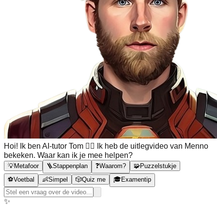
Hoi! Ik ben AI-tutor Tom 🙋‍♂️ Ik heb de uitlegvideo van Menno
bekeken. Waar kan ik je mee helpen?
💡
Metafoor
🪜
Stappenplan
❓
Waarom?
🧩
Puzzelstukje
⚽
Voetbal
👶
Simpel
🎲
Quiz me
🎓
Examentip
✨