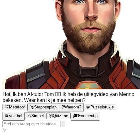
Hoi! Ik ben AI-tutor Tom 🙋‍♂️ Ik heb de uitlegvideo van Menno
bekeken. Waar kan ik je mee helpen?
💡
Metafoor
🪜
Stappenplan
❓
Waarom?
🧩
Puzzelstukje
⚽
Voetbal
👶
Simpel
🎲
Quiz me
🎓
Examentip
✨