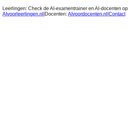
Leerlingen:
Check de AI-examentrainer en AI-docenten op
AIvoorleerlingen.nl
|
Docenten:
AIvoordocenten.nl
|
Contact