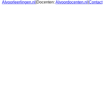
AIvoorleerlingen.nl
|
Docenten:
AIvoordocenten.nl
|
Contact