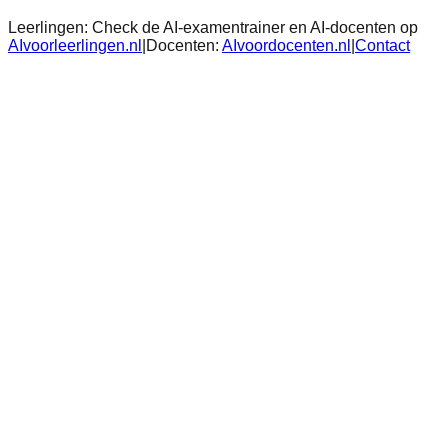
Leerlingen:
Check de AI-examentrainer en AI-docenten op
AIvoorleerlingen.nl
|
Docenten:
AIvoordocenten.nl
|
Contact