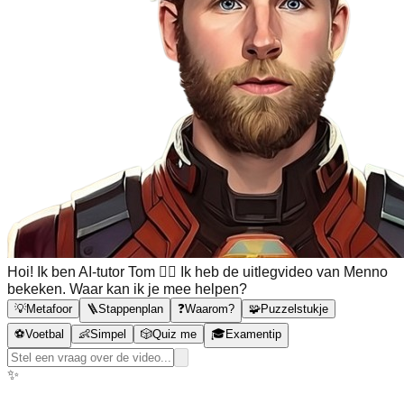
Hoi! Ik ben AI-tutor Tom 🙋‍♂️ Ik heb de uitlegvideo van Menno
bekeken. Waar kan ik je mee helpen?
💡
Metafoor
🪜
Stappenplan
❓
Waarom?
🧩
Puzzelstukje
⚽
Voetbal
👶
Simpel
🎲
Quiz me
🎓
Examentip
✨