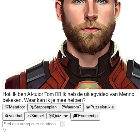
Hoi! Ik ben AI-tutor Tom 🙋‍♂️ Ik heb de uitlegvideo van Menno
bekeken. Waar kan ik je mee helpen?
💡
Metafoor
🪜
Stappenplan
❓
Waarom?
🧩
Puzzelstukje
⚽
Voetbal
👶
Simpel
🎲
Quiz me
🎓
Examentip
✨