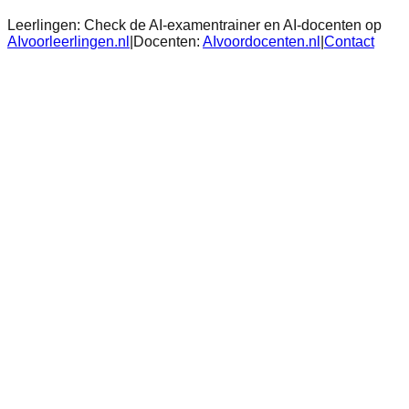
Leerlingen:
Check de AI-examentrainer en AI-docenten op
AIvoorleerlingen.nl
|
Docenten:
AIvoordocenten.nl
|
Contact