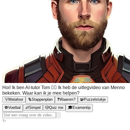
Hoi! Ik ben AI-tutor Tom 🙋‍♂️ Ik heb de uitlegvideo van Menno
bekeken. Waar kan ik je mee helpen?
💡
Metafoor
🪜
Stappenplan
❓
Waarom?
🧩
Puzzelstukje
⚽
Voetbal
👶
Simpel
🎲
Quiz me
🎓
Examentip
✨