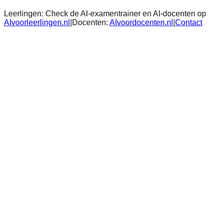
Leerlingen:
Check de AI-examentrainer en AI-docenten op
AIvoorleerlingen.nl
|
Docenten:
AIvoordocenten.nl
|
Contact