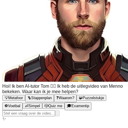
Hoi! Ik ben AI-tutor Tom 🙋‍♂️ Ik heb de uitlegvideo van Menno
bekeken. Waar kan ik je mee helpen?
💡
Metafoor
🪜
Stappenplan
❓
Waarom?
🧩
Puzzelstukje
⚽
Voetbal
👶
Simpel
🎲
Quiz me
🎓
Examentip
✨