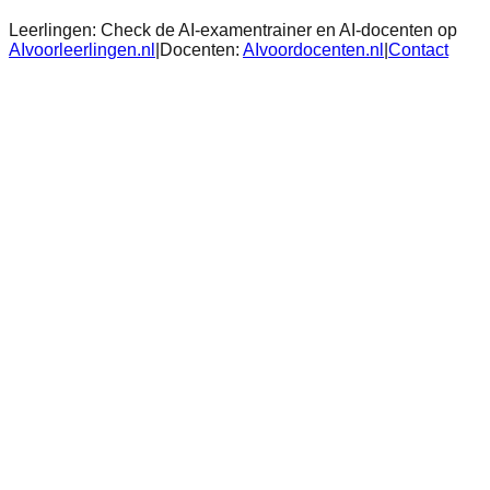
Leerlingen:
Check de AI-examentrainer en AI-docenten op
AIvoorleerlingen.nl
|
Docenten:
AIvoordocenten.nl
|
Contact