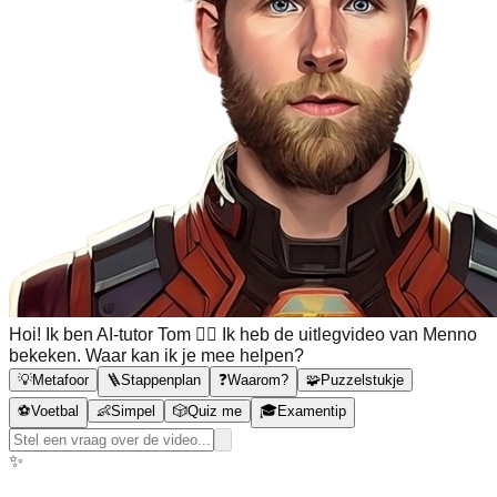
Hoi! Ik ben AI-tutor Tom 🙋‍♂️ Ik heb de uitlegvideo van Menno
bekeken. Waar kan ik je mee helpen?
💡
Metafoor
🪜
Stappenplan
❓
Waarom?
🧩
Puzzelstukje
⚽
Voetbal
👶
Simpel
🎲
Quiz me
🎓
Examentip
✨