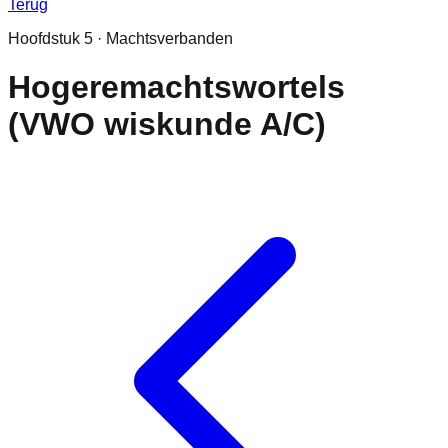
Terug
Hoofdstuk
5
·
Machtsverbanden
Hogeremachtswortels
(VWO wiskunde A/C)