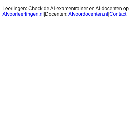
Leerlingen:
Check de AI-examentrainer en AI-docenten op
AIvoorleerlingen.nl
|
Docenten:
AIvoordocenten.nl
|
Contact