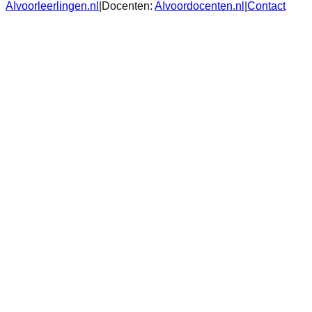
AIvoorleerlingen.nl
|
Docenten:
AIvoordocenten.nl
|
Contact