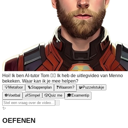
Hoi! Ik ben AI-tutor Tom 🙋‍♂️ Ik heb de uitlegvideo van Menno
bekeken. Waar kan ik je mee helpen?
💡
Metafoor
🪜
Stappenplan
❓
Waarom?
🧩
Puzzelstukje
⚽
Voetbal
👶
Simpel
🎲
Quiz me
🎓
Examentip
✨
OEFENEN