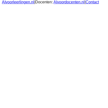
AIvoorleerlingen.nl
|
Docenten:
AIvoordocenten.nl
|
Contact