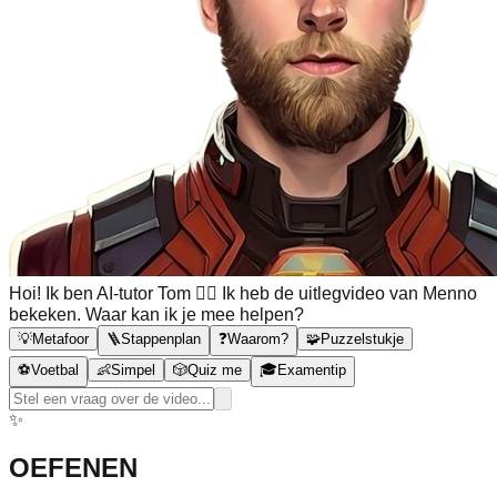
Hoi! Ik ben AI-tutor Tom 🙋‍♂️ Ik heb de uitlegvideo van Menno
bekeken. Waar kan ik je mee helpen?
💡
Metafoor
🪜
Stappenplan
❓
Waarom?
🧩
Puzzelstukje
⚽
Voetbal
👶
Simpel
🎲
Quiz me
🎓
Examentip
✨
OEFENEN