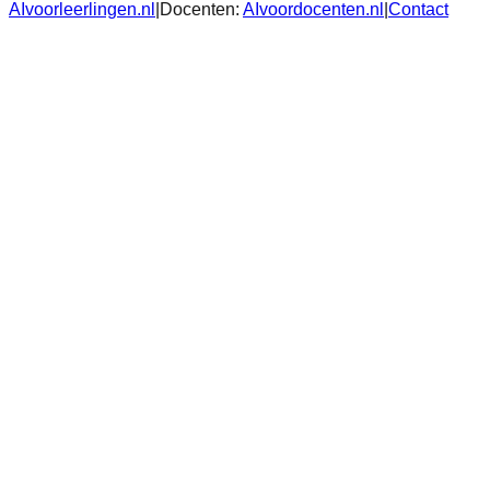
AIvoorleerlingen.nl
|
Docenten:
AIvoordocenten.nl
|
Contact