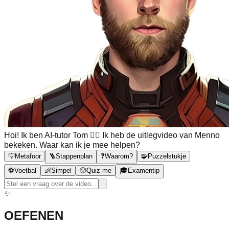
Hoi! Ik ben AI-tutor Tom 🙋‍♂️ Ik heb de uitlegvideo van Menno
bekeken. Waar kan ik je mee helpen?
💡
Metafoor
🪜
Stappenplan
❓
Waarom?
🧩
Puzzelstukje
⚽
Voetbal
👶
Simpel
🎲
Quiz me
🎓
Examentip
✨
OEFENEN