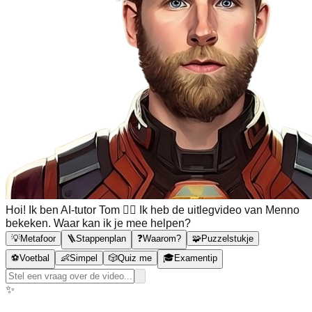
Hoi! Ik ben AI-tutor Tom 🙋‍♂️ Ik heb de uitlegvideo van Menno
bekeken. Waar kan ik je mee helpen?
💡
Metafoor
🪜
Stappenplan
❓
Waarom?
🧩
Puzzelstukje
⚽
Voetbal
👶
Simpel
🎲
Quiz me
🎓
Examentip
✨