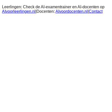
Leerlingen:
Check de AI-examentrainer en AI-docenten op
AIvoorleerlingen.nl
|
Docenten:
AIvoordocenten.nl
|
Contact