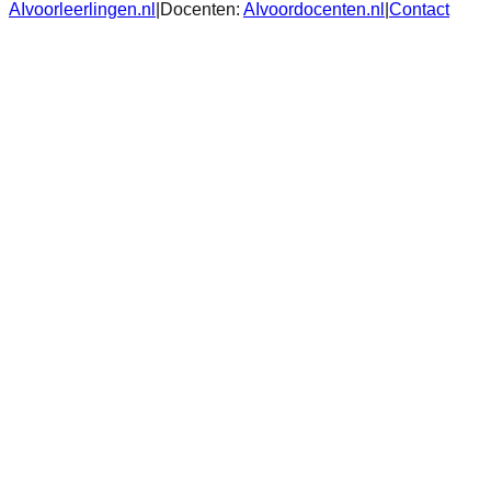
AIvoorleerlingen.nl
|
Docenten:
AIvoordocenten.nl
|
Contact