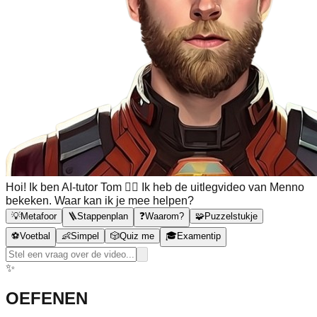
Hoi! Ik ben AI-tutor Tom 🙋‍♂️ Ik heb de uitlegvideo van Menno
bekeken. Waar kan ik je mee helpen?
💡
Metafoor
🪜
Stappenplan
❓
Waarom?
🧩
Puzzelstukje
⚽
Voetbal
👶
Simpel
🎲
Quiz me
🎓
Examentip
✨
OEFENEN