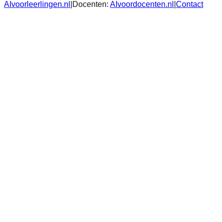
AIvoorleerlingen.nl
|
Docenten:
AIvoordocenten.nl
|
Contact