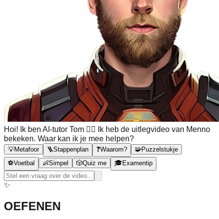
Hoi! Ik ben AI-tutor Tom 🙋‍♂️ Ik heb de uitlegvideo van Menno
bekeken. Waar kan ik je mee helpen?
💡
Metafoor
🪜
Stappenplan
❓
Waarom?
🧩
Puzzelstukje
⚽
Voetbal
👶
Simpel
🎲
Quiz me
🎓
Examentip
✨
OEFENEN