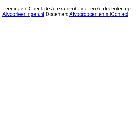
Leerlingen:
Check de AI-examentrainer en AI-docenten op
AIvoorleerlingen.nl
|
Docenten:
AIvoordocenten.nl
|
Contact