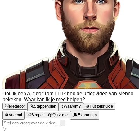
Hoi! Ik ben AI-tutor Tom 🙋‍♂️ Ik heb de uitlegvideo van Menno
bekeken. Waar kan ik je mee helpen?
💡
Metafoor
🪜
Stappenplan
❓
Waarom?
🧩
Puzzelstukje
⚽
Voetbal
👶
Simpel
🎲
Quiz me
🎓
Examentip
✨