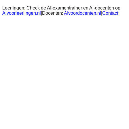
Leerlingen:
Check de AI-examentrainer en AI-docenten op
AIvoorleerlingen.nl
|
Docenten:
AIvoordocenten.nl
|
Contact