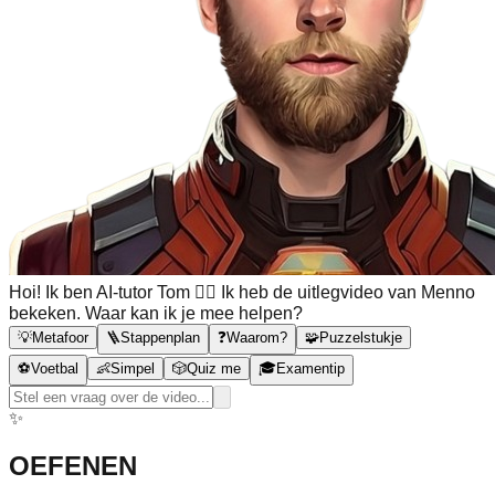
Hoi! Ik ben AI-tutor Tom 🙋‍♂️ Ik heb de uitlegvideo van Menno
bekeken. Waar kan ik je mee helpen?
💡
Metafoor
🪜
Stappenplan
❓
Waarom?
🧩
Puzzelstukje
⚽
Voetbal
👶
Simpel
🎲
Quiz me
🎓
Examentip
✨
OEFENEN