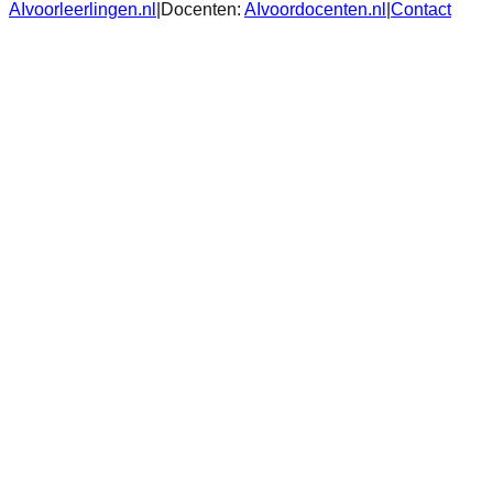
AIvoorleerlingen.nl
|
Docenten:
AIvoordocenten.nl
|
Contact