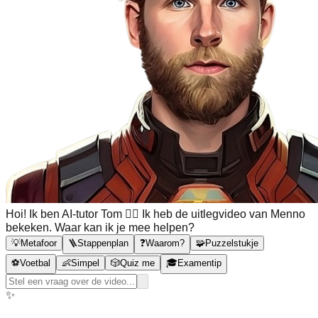
Hoi! Ik ben AI-tutor Tom 🙋‍♂️ Ik heb de uitlegvideo van Menno
bekeken. Waar kan ik je mee helpen?
💡
Metafoor
🪜
Stappenplan
❓
Waarom?
🧩
Puzzelstukje
⚽
Voetbal
👶
Simpel
🎲
Quiz me
🎓
Examentip
✨