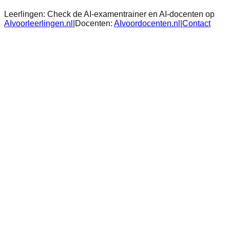
Leerlingen:
Check de AI-examentrainer en AI-docenten op
AIvoorleerlingen.nl
|
Docenten:
AIvoordocenten.nl
|
Contact