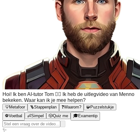
Hoi! Ik ben AI-tutor Tom 🙋‍♂️ Ik heb de uitlegvideo van Menno
bekeken. Waar kan ik je mee helpen?
💡
Metafoor
🪜
Stappenplan
❓
Waarom?
🧩
Puzzelstukje
⚽
Voetbal
👶
Simpel
🎲
Quiz me
🎓
Examentip
✨