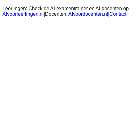
Leerlingen:
Check de AI-examentrainer en AI-docenten op
AIvoorleerlingen.nl
|
Docenten:
AIvoordocenten.nl
|
Contact