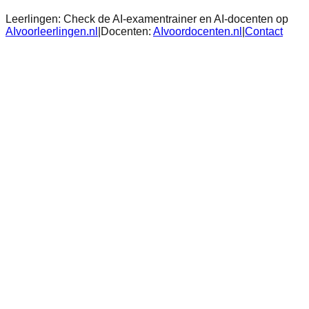
Leerlingen:
Check de AI-examentrainer en AI-docenten op
AIvoorleerlingen.nl
|
Docenten:
AIvoordocenten.nl
|
Contact