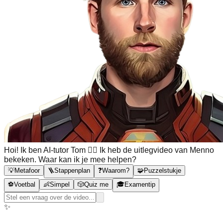
Hoi! Ik ben AI-tutor Tom 🙋‍♂️ Ik heb de uitlegvideo van Menno
bekeken. Waar kan ik je mee helpen?
💡
Metafoor
🪜
Stappenplan
❓
Waarom?
🧩
Puzzelstukje
⚽
Voetbal
👶
Simpel
🎲
Quiz me
🎓
Examentip
✨