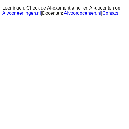
Leerlingen:
Check de AI-examentrainer en AI-docenten op
AIvoorleerlingen.nl
|
Docenten:
AIvoordocenten.nl
|
Contact