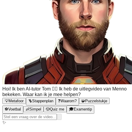
Hoi! Ik ben AI-tutor Tom 🙋‍♂️ Ik heb de uitlegvideo van Menno
bekeken. Waar kan ik je mee helpen?
💡
Metafoor
🪜
Stappenplan
❓
Waarom?
🧩
Puzzelstukje
⚽
Voetbal
👶
Simpel
🎲
Quiz me
🎓
Examentip
✨