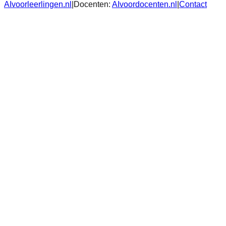
AIvoorleerlingen.nl
|
Docenten:
AIvoordocenten.nl
|
Contact