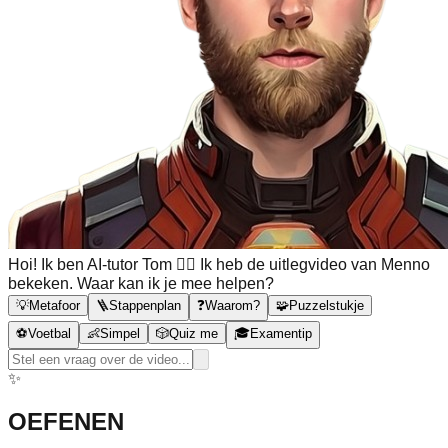
Hoi! Ik ben AI-tutor Tom 🙋‍♂️ Ik heb de uitlegvideo van Menno
bekeken. Waar kan ik je mee helpen?
💡
Metafoor
🪜
Stappenplan
❓
Waarom?
🧩
Puzzelstukje
⚽
Voetbal
👶
Simpel
🎲
Quiz me
🎓
Examentip
✨
OEFENEN