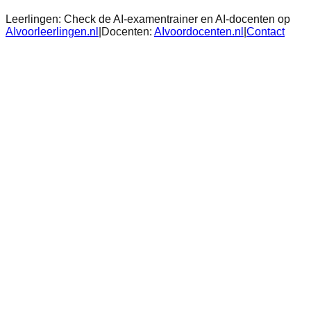
Leerlingen:
Check de AI-examentrainer en AI-docenten op
AIvoorleerlingen.nl
|
Docenten:
AIvoordocenten.nl
|
Contact