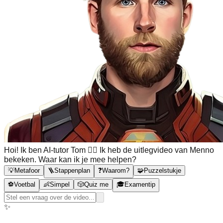
Hoi! Ik ben AI-tutor Tom 🙋‍♂️ Ik heb de uitlegvideo van Menno
bekeken. Waar kan ik je mee helpen?
💡
Metafoor
🪜
Stappenplan
❓
Waarom?
🧩
Puzzelstukje
⚽
Voetbal
👶
Simpel
🎲
Quiz me
🎓
Examentip
✨