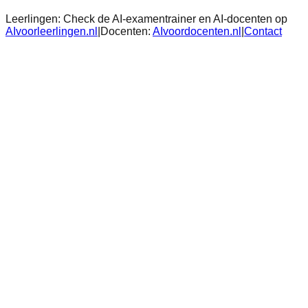
Leerlingen:
Check de AI-examentrainer en AI-docenten op
AIvoorleerlingen.nl
|
Docenten:
AIvoordocenten.nl
|
Contact