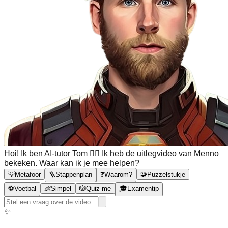
Hoi! Ik ben AI-tutor Tom 🙋‍♂️ Ik heb de uitlegvideo van Menno
bekeken. Waar kan ik je mee helpen?
💡
Metafoor
🪜
Stappenplan
❓
Waarom?
🧩
Puzzelstukje
⚽
Voetbal
👶
Simpel
🎲
Quiz me
🎓
Examentip
✨